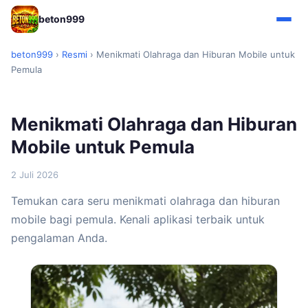
beton999
beton999
›
Resmi
›
Menikmati Olahraga dan Hiburan Mobile untuk
Pemula
Menikmati Olahraga dan Hiburan
Mobile untuk Pemula
2 Juli 2026
Temukan cara seru menikmati olahraga dan hiburan
mobile bagi pemula. Kenali aplikasi terbaik untuk
pengalaman Anda.