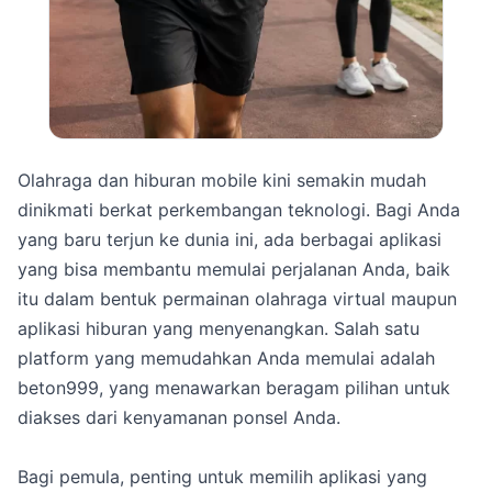
Olahraga dan hiburan mobile kini semakin mudah
dinikmati berkat perkembangan teknologi. Bagi Anda
yang baru terjun ke dunia ini, ada berbagai aplikasi
yang bisa membantu memulai perjalanan Anda, baik
itu dalam bentuk permainan olahraga virtual maupun
aplikasi hiburan yang menyenangkan. Salah satu
platform yang memudahkan Anda memulai adalah
beton999, yang menawarkan beragam pilihan untuk
diakses dari kenyamanan ponsel Anda.
Bagi pemula, penting untuk memilih aplikasi yang