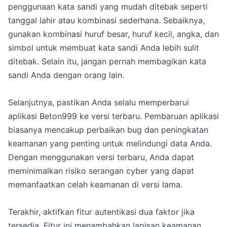
penggunaan kata sandi yang mudah ditebak seperti
tanggal lahir atau kombinasi sederhana. Sebaiknya,
gunakan kombinasi huruf besar, huruf kecil, angka, dan
simbol untuk membuat kata sandi Anda lebih sulit
ditebak. Selain itu, jangan pernah membagikan kata
sandi Anda dengan orang lain.
Selanjutnya, pastikan Anda selalu memperbarui
aplikasi Beton999 ke versi terbaru. Pembaruan aplikasi
biasanya mencakup perbaikan bug dan peningkatan
keamanan yang penting untuk melindungi data Anda.
Dengan menggunakan versi terbaru, Anda dapat
meminimalkan risiko serangan cyber yang dapat
memanfaatkan celah keamanan di versi lama.
Terakhir, aktifkan fitur autentikasi dua faktor jika
tersedia. Fitur ini menambahkan lapisan keamanan