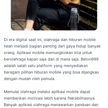
Di era digital saat ini, olahraga dan hiburan mobile
telah menjadi bagian penting dari gaya hidup banyak
orang. Aplikasi mobile memungkinkan kita untuk
berolahraga kapan saja dan di mana saja. Beton999
adalah salah satu platform yang menyediakan
beragam pilihan hiburan mobile yang bisa dijangkau
dengan mudah oleh pemula.
Memulai olahraga melalui aplikasi mobile dapat
memberikan motivasi lebih karena fleksibilitasnya.
Banyak aplikasi olahraga menawarkan panduan dan